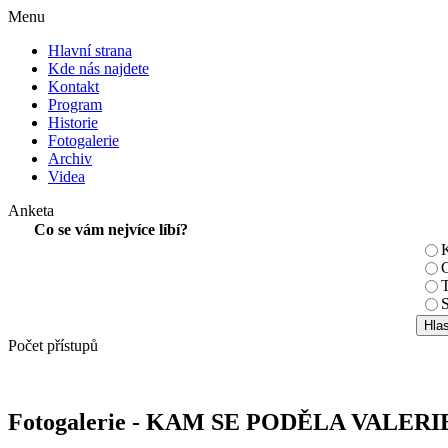
Menu
Hlavní strana
Kde nás najdete
Kontakt
Program
Historie
Fotogalerie
Archiv
Videa
Anketa
Co se vám nejvíce líbí?
K
C
T
S
Počet přístupů
Fotogalerie - KAM SE PODĚLA VALERI