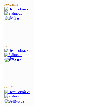
rekvizitarna
satna 01
satna 02