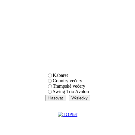
Kabaret
Country večery
Trampské večery
Swing Trio Avalon