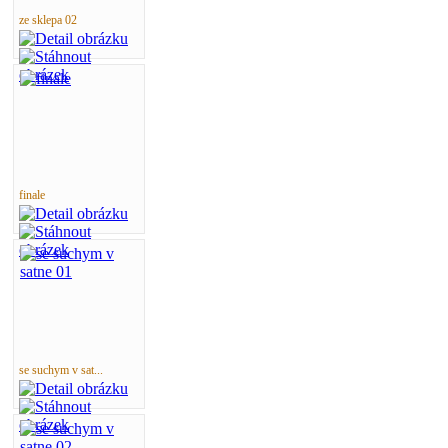
ze sklepa 02
finale
se suchym v sat...