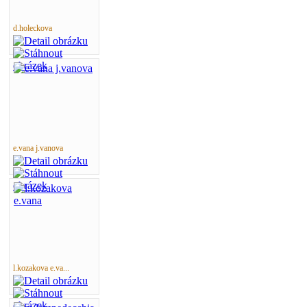
d.holeckova
e.vana j.vanova
l.kozakova e.va...