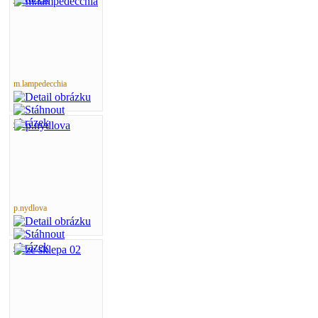
m.lampedecchia
p.nydlova