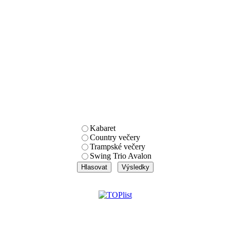
Kabaret
Country večery
Trampské večery
Swing Trio Avalon