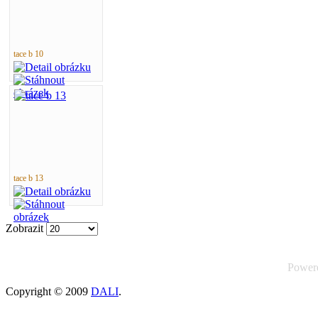
tace b 10
tace b 13
Zobrazit
Power
Copyright © 2009
DALI
.