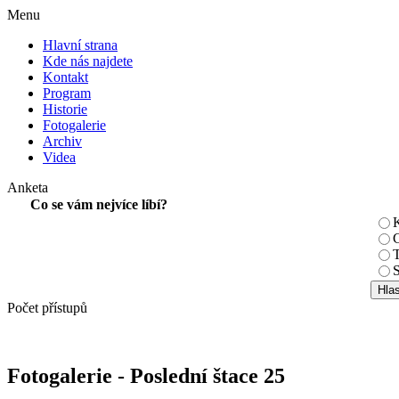
Menu
Hlavní strana
Kde nás najdete
Kontakt
Program
Historie
Fotogalerie
Archiv
Videa
Anketa
Co se vám nejvíce líbí?
K
C
T
S
Počet přístupů
Fotogalerie - Poslední štace 25